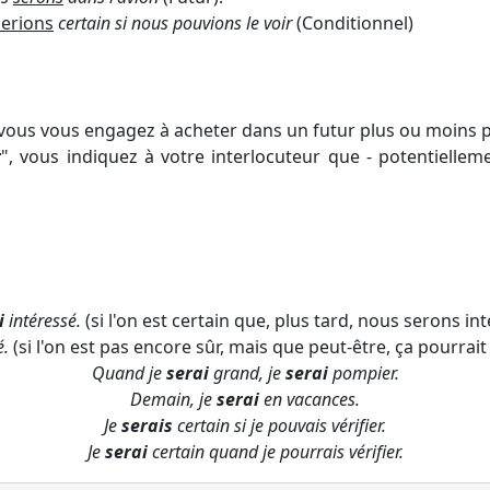
serions
certain si nous pouvions le voir
(Conditionnel)
 vous vous engagez à acheter dans un futur plus ou moins p
r
", vous indiquez à votre interlocuteur que - potentiellem
i
intéressé.
(si l'on est certain que, plus tard, nous serons in
é.
(si l'on est pas encore sûr, mais que peut-être, ça pourrai
Quand je
serai
grand, je
serai
pompier.
Demain, je
serai
en vacances.
Je
serais
certain si je pouvais vérifier.
Je
serai
certain quand je pourrais vérifier.