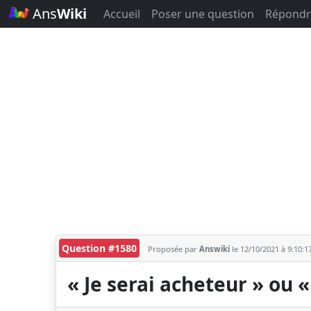
Ans
Wiki
Accueil
Poser une question
Répondr
Question #1580
Proposée par
Answiki
le 12/10/2021 à 9:10:1
« Je serai acheteur » ou «