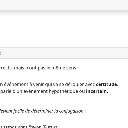
C
rects, mais n'ont pas le même sens :
un événement à venir qui va se dérouler avec
certitude
.
 parle d'un événement hypothétique ou
incertain
.
 devient facile de déterminer la conjugaison
:
us
serons
dans l'avion
(Futur).