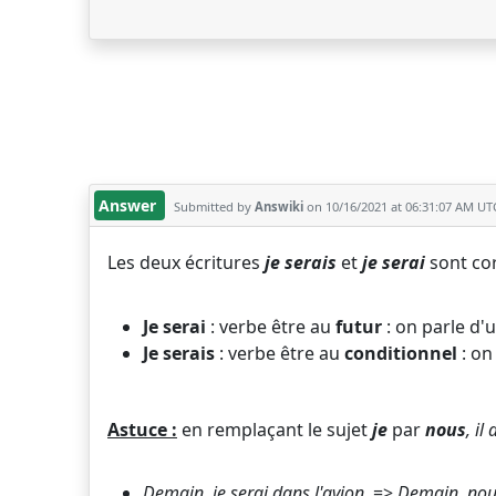
Answer
Submitted by
Answiki
on 10/16/2021 at 06:31:07 AM UT
Les deux écritures
je serais
et
je serai
sont cor
Je serai
: verbe être au
futur
: on parle d'
Je serais
: verbe être au
conditionnel
: on
Astuce :
en remplaçant le sujet
je
par
nous
, il
Demain, je
serai
dans l'avion.
=>
Demain, no