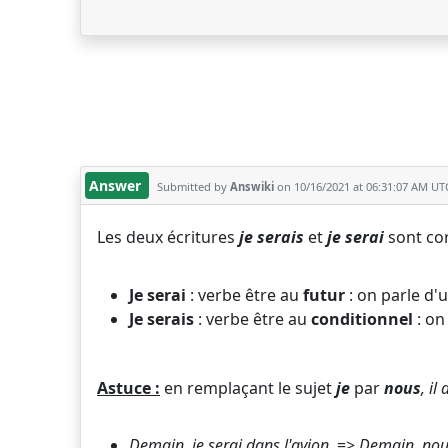
Answer
Submitted by
Answiki
on 10/16/2021 at 06:31:07 AM UT
Les deux écritures
je serais
et
je serai
sont cor
Je serai
: verbe être au
futur
: on parle d'
Je serais
: verbe être au
conditionnel
: on
Astuce :
en remplaçant le sujet
je
par
nous
, il
Demain, je
serai
dans l'avion.
=>
Demain, no