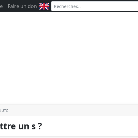
e
Faire un don
6 UTC
ttre un s ?