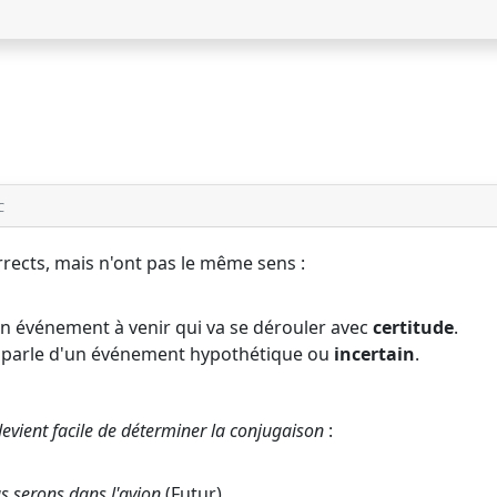
C
rects, mais n'ont pas le même sens :
un événement à venir qui va se dérouler avec
certitude
.
 parle d'un événement hypothétique ou
incertain
.
 devient facile de déterminer la conjugaison
:
us
serons
dans l'avion
(Futur).