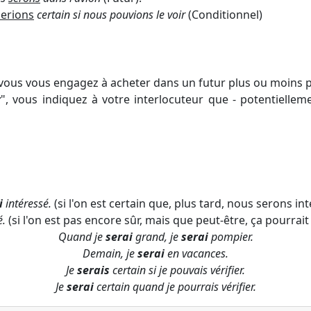
serions
certain si nous pouvions le voir
(Conditionnel)
 vous vous engagez à acheter dans un futur plus ou moins p
r
", vous indiquez à votre interlocuteur que - potentiellem
i
intéressé.
(si l'on est certain que, plus tard, nous serons in
é.
(si l'on est pas encore sûr, mais que peut-être, ça pourrai
Quand je
serai
grand, je
serai
pompier.
Demain, je
serai
en vacances.
Je
serais
certain si je pouvais vérifier.
Je
serai
certain quand je pourrais vérifier.