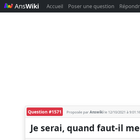
Ans
Wiki
Accueil
Poser une question
Répondr
Question #1571
Proposée par
Answiki
le 12/10/2021 à 9:01:1
Je serai, quand faut-il me