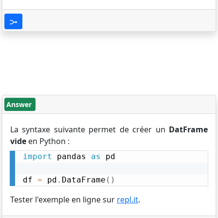
Answer
La syntaxe suivante permet de créer un
DatFrame
vide
en Python :
import
 pandas 
as
 pd

df 
=
 pd
.
DataFrame
(
)
Tester l'exemple en ligne sur
repl.it
.