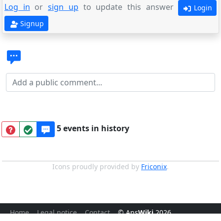
Log in
or
sign up
to update this answer
Login
Signup
5 events in history
Icons proudly provided by
Friconix
.
Home
Legal notice
Contact
© Ans
Wiki
2026
.