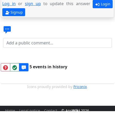
Log in
or
sign up
to update this answer
Login
Signup
5 events in history
Icons proudly provided by
Friconix
.
Home
Legal notice
Contact
© Ans
Wiki
2026
.