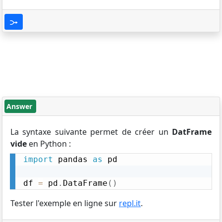
Answer
La syntaxe suivante permet de créer un
DatFrame
vide
en Python :
import
 pandas 
as
 pd

df 
=
 pd
.
DataFrame
(
)
Tester l'exemple en ligne sur
repl.it
.