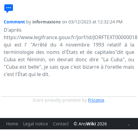
Comment
by
informaxions
on 03/12/2023 at 12:32:24 PM
D'après
https://www.legifrance.gouv.fr/jorf/id/JORFTEXT0000001
qui est l' "Arrêté du 4 novembre 1993 relatif à la
terminologie des noms d'États et de capitales"dit que
Cuba est féminin, on devrait donc dire "La Cuba", ou
"Cuba est belle", je sais que c'est bizarre à l'oreille mais
c'est l'État qui le dit.
Icons proudly provided by
Friconix
.
Home
Legal notice
Contact
© Ans
Wiki
2026
.