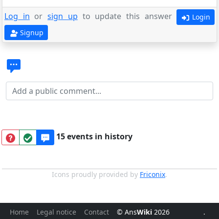
Log in
or
sign up
to update this answer
Login
Signup
15 events in history
Icons proudly provided by
Friconix
.
Home
Legal notice
Contact
© Ans
Wiki
2026
.