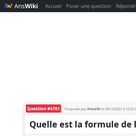
Ans
Wiki
Accueil
Poser une question
Répondr
Question #4761
Proposée par
Answiki
le 09/12/2021 à 16:37
Quelle est la formule de