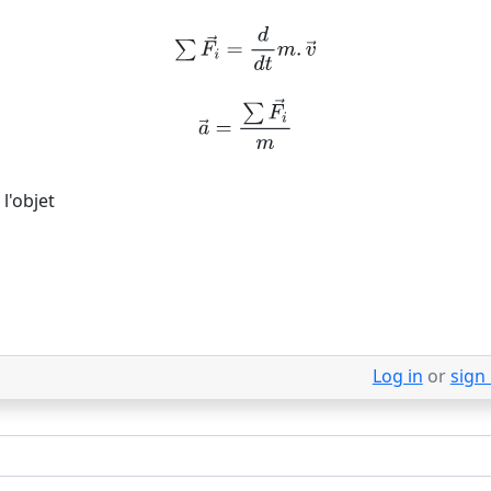
l'objet
Log in
or
sign