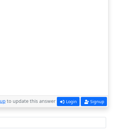
 up
to update this answer
Login
Signup