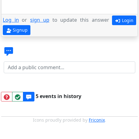
Log in
or
sign up
to update this answer
Login
Signup
5 events in history
Icons proudly provided by
Friconix
.