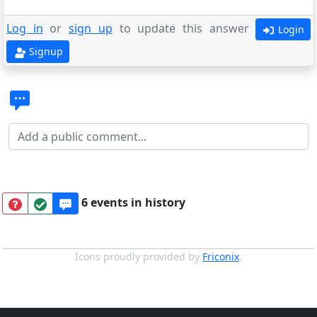
Log in
or
sign up
to update this answer
Login
Signup
6 events in history
Icons proudly provided by
Friconix
.