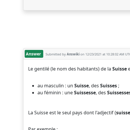
Answer
Submitted by
Answiki
on 12/23/2021 at 10:28:02 AM UT
Le gentilé (le nom des habitants) de la
Suisse
e
au masculin : un
Suisse
, des
Suisses
;
au féminin : une
Suissesse
, des
Suissesse
La Suisse est le seul pays dont l'adjectif (
suiss
Par exemple :