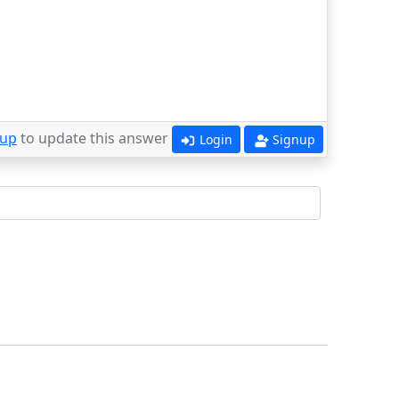
 up
to update this answer
Login
Signup