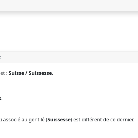
C
st :
Suisse / Suissesse
.
s
.
e
) associé au gentilé (
Suissesse
) est différent de ce dernier.