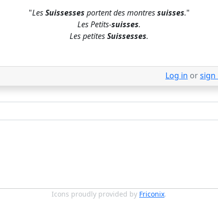
"
Les
Suissesses
portent des montres
suisses
.
"
Les Petits-
suisses
.
Les petites
Suissesses
.
Log in
or
sign
Icons proudly provided by
Friconix
.