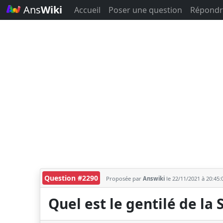
Ans
Wiki
Accueil
Poser une question
Répondr
Question #2290
Proposée par
Answiki
le 22/11/2021 à 20:45
Quel est le gentilé de la 