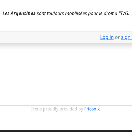
Les
Argentines
sont toujours mobilisées pour le droit à l'IVG.
Log in
or
sign
Icons proudly provided by
Friconix
.