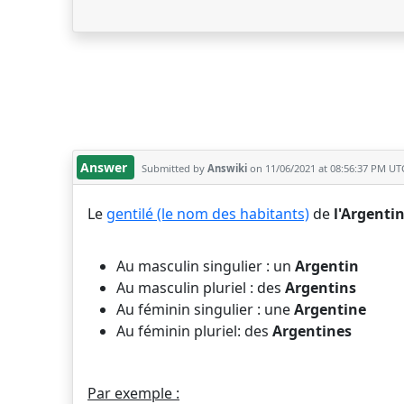
Answer
Submitted by
Answiki
on 11/06/2021 at 08:56:37 PM UT
Le
gentilé (le nom des habitants)
de
l'Argenti
Au masculin singulier : un
Argentin
Au masculin pluriel :
des
Argentins
Au féminin singulier : une
Argentine
Au féminin pluriel: des
Argentines
Par exemple :