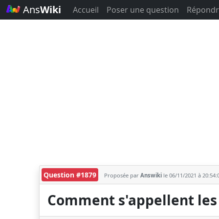
Ans
Wiki
Accueil
Poser une question
Répondr
Question #1879
Proposée par
Answiki
le 06/11/2021 à 20:54
Comment s'appellent les 