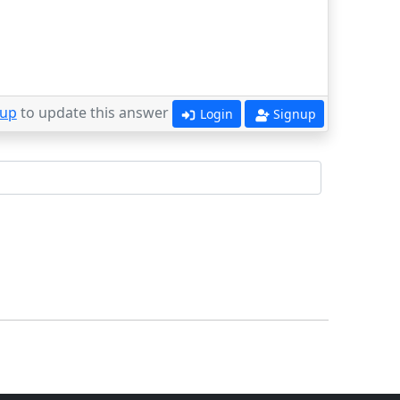
 up
to update this answer
Login
Signup