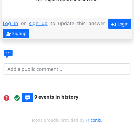
Log in
or
sign up
to update this answer
Login
Signup
9 events in history
Icons proudly provided by
Friconix
.