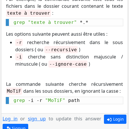
fichiers dans le dossier courant contenant le texte
:
texte à trouver
grep
"texte à trouver"
 *.*
Les options suivante peuvent aussi être utiles :
recherche récursivement dans le sous
-r
dossiers ( ou
)
--recursive
cherche sans distinction majuscule /
-i
minuscule ( ou
)
--ignore-case
La commande suivante cherche récursivement
dans les sous dossiers, en ignorant la casse :
MoTiF
grep
 -i -r 
"MoTiF"
 path
Log in
or
sign up
to update this answer
Login
Signup