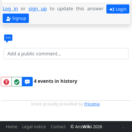
Log in
or
sign up
to update this answer
Login
Signup
4 events in history
Icons proudly provided by
Friconix
.
Home
Legal notice
Contact
© Ans
Wiki
2026
.