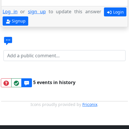
Log in
or
sign up
to update this answer
Login
Signup
5 events in history
Icons proudly provided by
Friconix
.