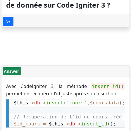
de donnée sur Code Igniter 3 ?
Answer
Avec CodeIgniter 3, la méthode
insert_id
(
)
permet de récupérer l'id juste après son insertion :
$this
-
>
db
-
>
insert
(
'cours'
,
$coursData
)
;
// Recuperation de l'id du cours créé
$id_cours
=
$this
-
>
db
-
>
insert_id
(
)
;