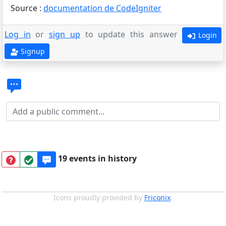
Source :
documentation de CodeIgniter
Log in
or
sign up
to update this answer
Login
Signup
19 events in history
Icons proudly provided by
Friconix
.