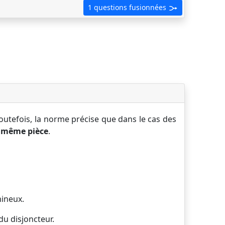
1 questions fusionnées
Toutefois, la norme précise que dans le cas des
a même pièce
.
mineux.
du disjoncteur.