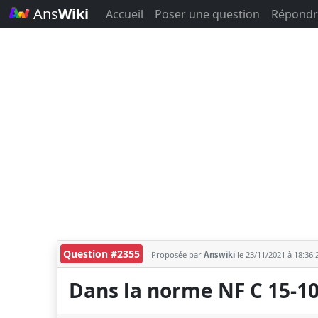
Ans
Wiki
Accueil
Poser une question
Répondr
Question #2355
Proposée par
Answiki
le 23/11/2021 à 18:36
Dans la norme NF C 15-10